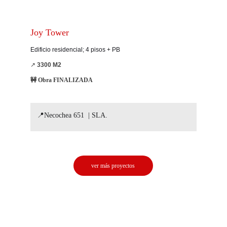
Joy Tower
Edificio residencial; 4 pisos + PB
↗️ 
3300 M2
🚧 Obra FINALIZADA
📍Necochea 651  | SLA.
ver más proyectos