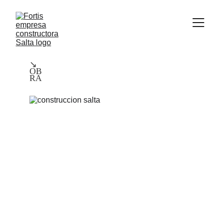
↘
OB
RA